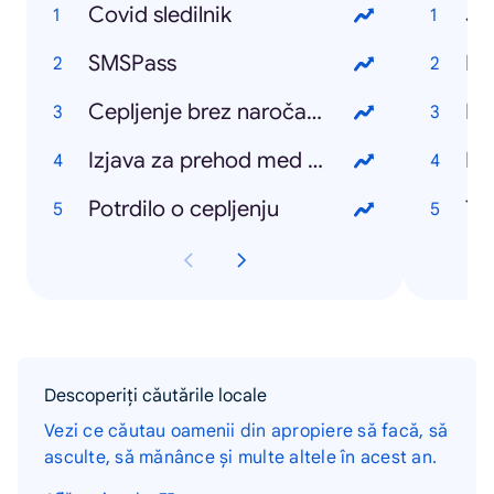
Covid sledilnik
Ja
SMSPass
Pr
Cepljenje brez naročanja
Lu
Izjava za prehod med občinami
Fe
Potrdilo o cepljenju
Ta
Descoperiți căutările locale
Vezi ce căutau oamenii din apropiere să facă, să
asculte, să mănânce și multe altele în acest an.