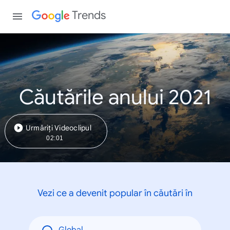
Trends
Căutările anului 2021
Urmăriți Videoclipul
02:01
Vezi ce a devenit popular în căutări în