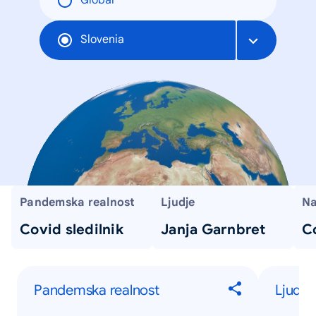
Global
Slovenia
Pandemska realnost
Ljudje
Na
Covid sledilnik
Janja Garnbret
Co
Pandemska realnost
Ljudje