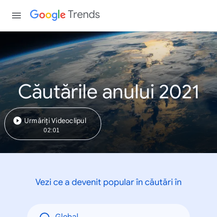
Trends
Căutările anului 2021
Urmăriți Videoclipul
02:01
Vezi ce a devenit popular în căutări în