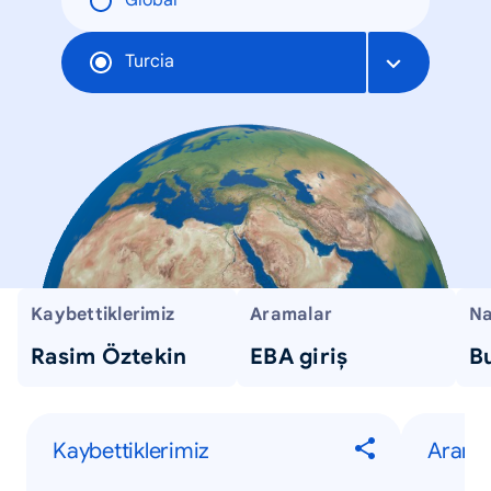
Global
Turcia
Kaybettiklerimiz
Aramalar
Na
Rasim Öztekin
EBA giriş
Bu
Kaybettiklerimiz
Arama