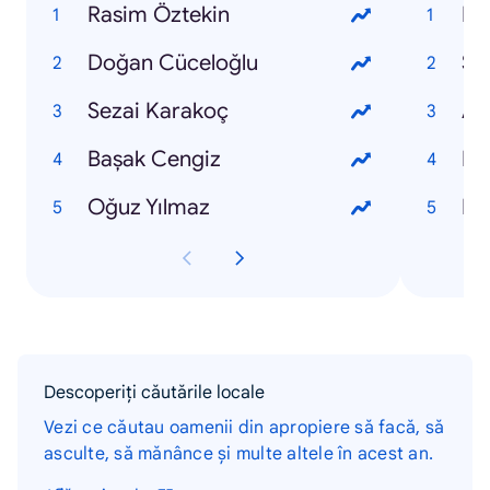
Rasim Öztekin
EB
Doğan Cüceloğlu
Sq
Sezai Karakoç
AÖ
Başak Cengiz
Me
Oğuz Yılmaz
El
Descoperiți căutările locale
Vezi ce căutau oamenii din apropiere să facă, să
asculte, să mănânce și multe altele în acest an.