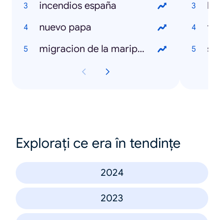
incendios españa
la
nuevo papa
to
migracion de la mariposa monarca
sal
Explorați ce era în tendințe
2024
2023