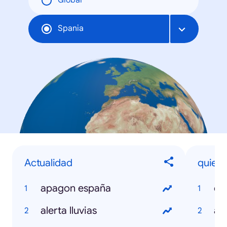
Global
Spania
Actualidad
quien e
apagon españa
el
alerta lluvias
an