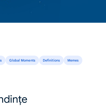
s
Global Moments
Definitions
Memes
endințe