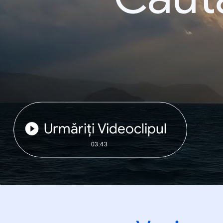
Urmăriți Videoclipul
03:43