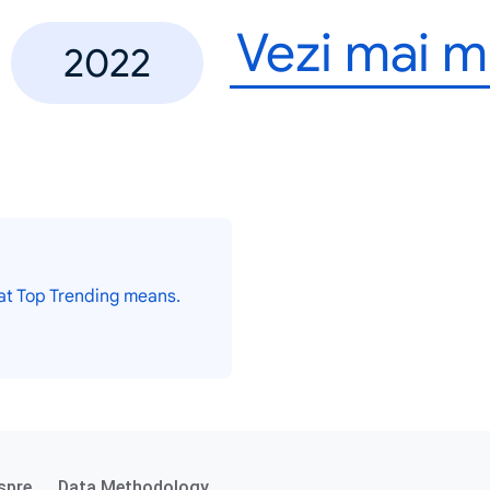
Vezi mai m
2022
at Top Trending means.
spre
Data Methodology