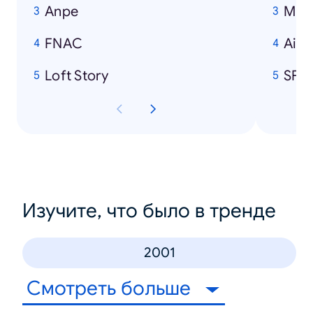
Anpe
Mich
FNAC
Air 
Loft Story
SFR
Изучите, что было в тренде
2001
Смотреть больше