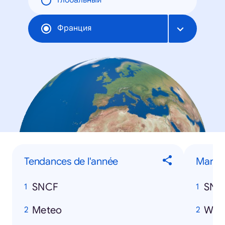
Глобальный
Франция
Tendances de l'année
Marqu
SNCF
SNC
Meteo
Wan