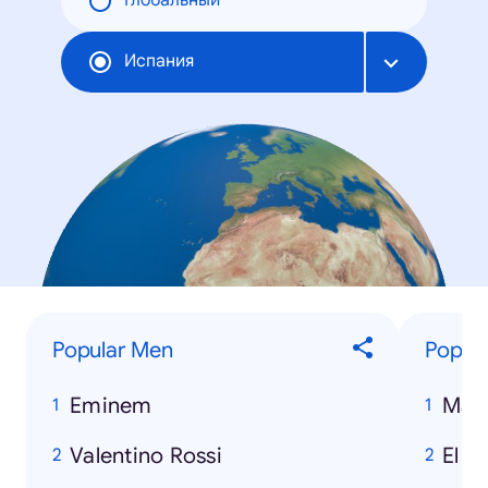
Глобальный
Испания
Popular Men
Popula
Eminem
Matr
Valentino Rossi
El S