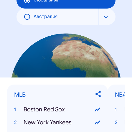
Глобальный
Австралия
MLB
NBA T
Boston Red Sox
Lo
New York Yankees
Bo