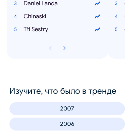
Daniel Landa
če
Chinaski
Če
Tři Sestry
če
Изучите, что было в тренде
2007
2006