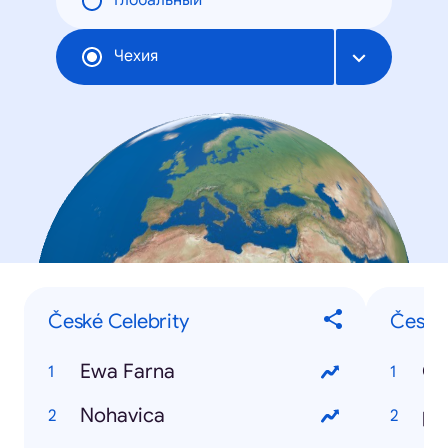
Глобальный
Чехия
České Celebrity
Český,
Ewa Farna
Če
Nohavica