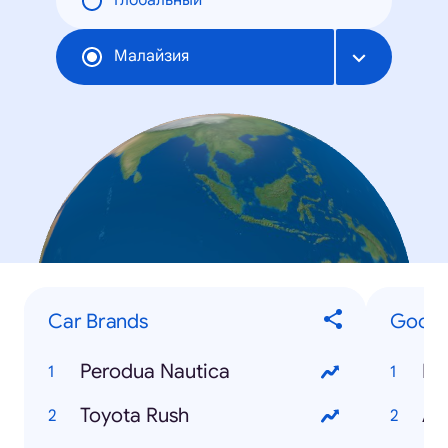
Глобальный
Малайзия
Car Brands
Googl
Perodua Nautica
Ib
Toyota Rush
An