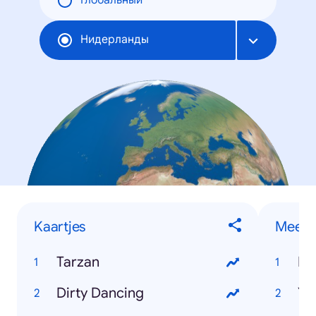
Глобальный
Нидерланды
Kaartjes
Meest 
Tarzan
Hy
Dirty Dancing
Yo