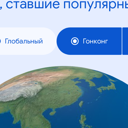
, ставшие популярн
Глобальный
Гонконг