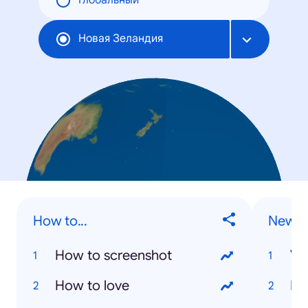
Глобальный
Новая Зеландия
How to...
New Z
How to screenshot
Va
How to love
Ki