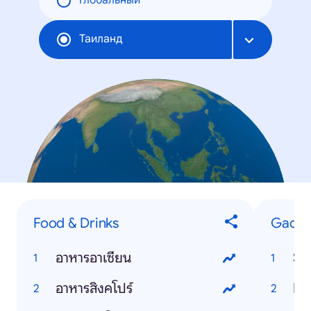
Глобальный
Таиланд
Food & Drinks
Gadge
อาหารอาเซียน
Si
อาหารสิงคโปร์
In