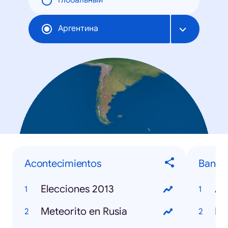
Глобальный
Аргентина
Acontecimientos
Banda
Elecciones 2013
Ag
Meteorito en Rusia
Ne