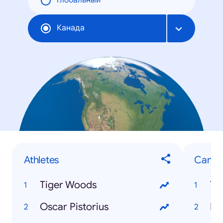
Глобальный
Канада
Athletes
Canad
Tiger Woods
To
Oscar Pistorius
Mo