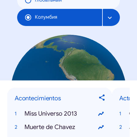
Глобальный
Колумбия
Acontecimientos
Actor
Miss Universo 2013
Co
Muerte de Chavez
Jo