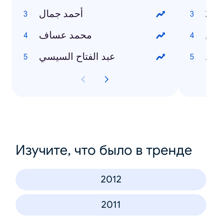
أحمد جمال
وين
محمد عساف
رد
عبد الفتاح السيسي
Изучите, что было в тренде
2012
2011