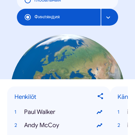
Глобальный
Финляндия
Henkilöt
Känny
Paul Walker
iP
Andy McCoy
iP