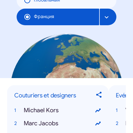
Глобальный
Франция
Couturiers et designers
Evéne
Michael Kors
Ve
Marc Jacobs
Ro