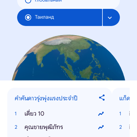
Глобальный
Таиланд
คำค้นดาวรุ่งพุ่งแรงประจำปี
แก็ดเจ
เดี่ยว 10
ip
คุณชายพุฒิภัทร
ios