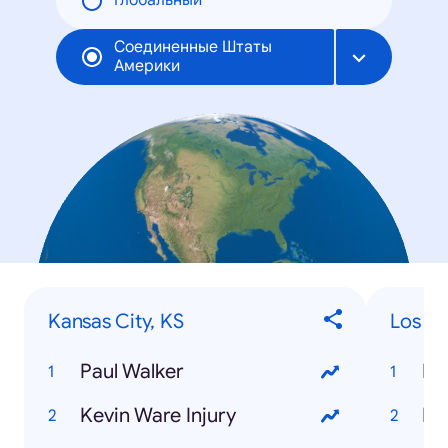
Глобальный
Соединенные Штаты
Америки
Kansas City, KS
Los An
Paul Walker
Pa
Kevin Ware Injury
Do