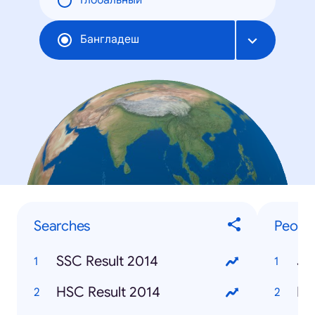
Глобальный
Бангладеш
Searches
Peopl
SSC Result 2014
Je
HSC Result 2014
Ro