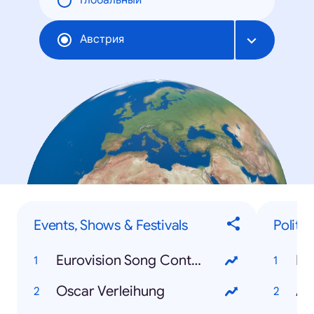
Глобальный
Австрия
Events, Shows & Festivals
Polit-
Eurovision Song Contest
Do
Oscar Verleihung