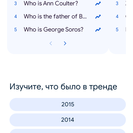
Who is Ann Coulter?
Zi
Who is the father of Bridget Jones' baby?
Ol
Who is George Soros?
Fo
Изучите, что было в тренде
2015
2014