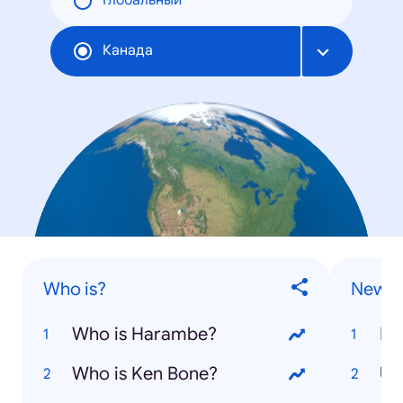
Глобальный
Канада
Who is?
News S
Who is Harambe?
Do
Who is Ken Bone?
US