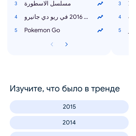
لا
مسلسل الاسطورة
ات
الألعاب الأولمبية 2016 في ريو دي جانيرو
صر
Pokemon Go
Изучите, что было в тренде
2015
2014