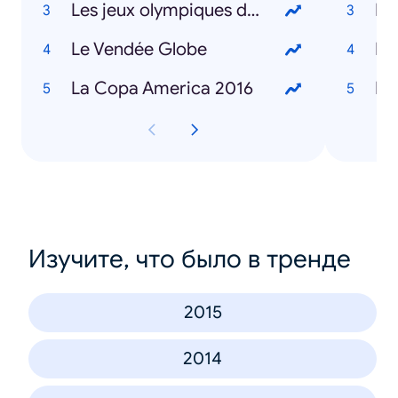
Les jeux olympiques de Rio
Di
Le Vendée Globe
Ma
La Copa America 2016
Be
Изучите, что было в тренде
2015
2014