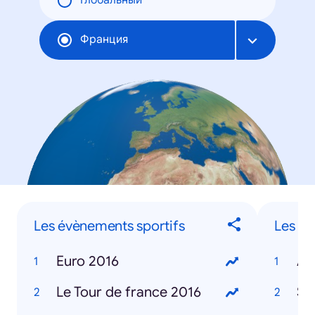
Глобальный
Франция
Les évènements sportifs
Les sp
Euro 2016
An
Le Tour de france 2016
Se