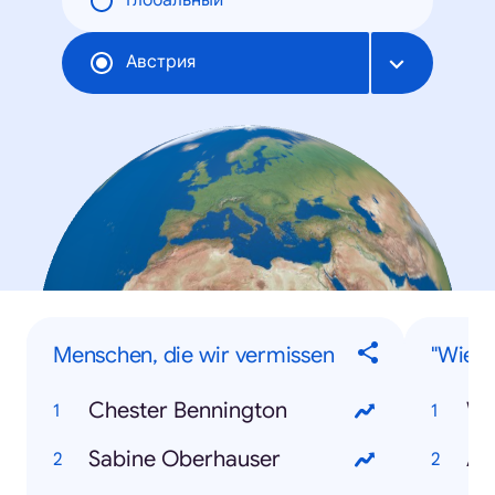
Глобальный
Австрия
Menschen, die wir vermissen
"Wie..
Chester Bennington
Sabine Oberhauser
Ab