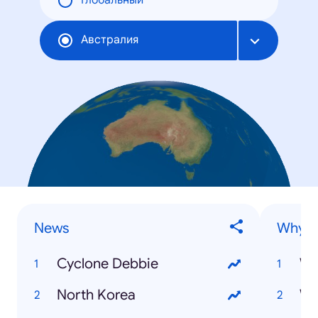
Глобальный
Австралия
News
Why is.
Cyclone Debbie
North Korea