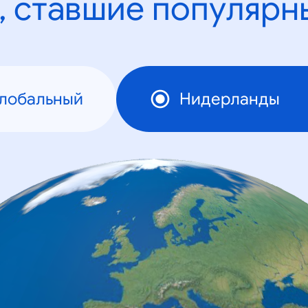
, ставшие популярн
Глобальный
Нидерланды