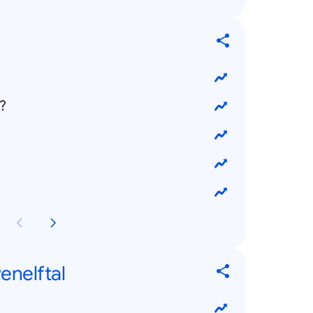
?
?
enelftal