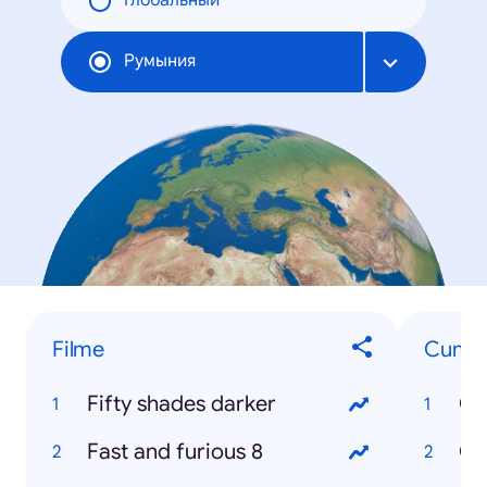
Глобальный
Румыния
Filme
Cum...
Fifty shades darker
Cu
Fast and furious 8