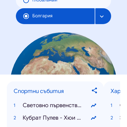
Глобальный
Болгария
Спортни събития
Харак
Световно първенство по футбол
Кубрат Пулев - Хюи Фюри
Sh