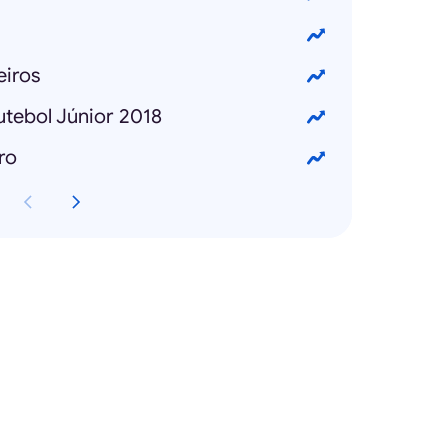
iros
tebol Júnior 2018
ro