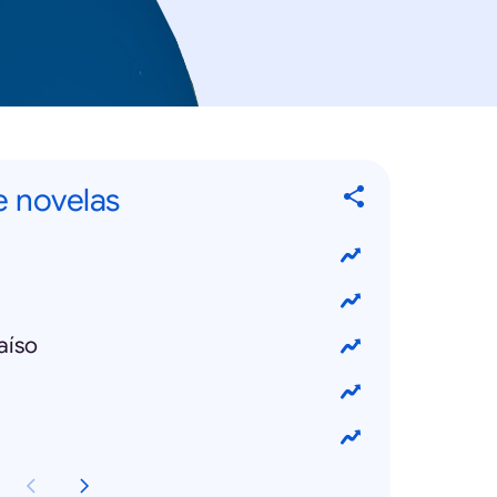
e novelas
aíso