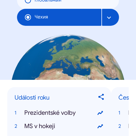
Глобальный
Чехия
Události roku
České
Prezidentské volby
Es
MS v hokeji
Ma