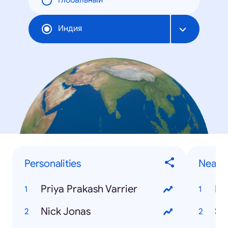
Глобальный
Индия
Personalities
Near 
Priya Prakash Varrier
Mo
Nick Jonas
Su