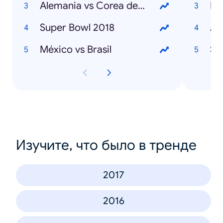
Alemania vs Corea del Sur
Ma
Super Bowl 2018
An
México vs Brasil
St
Изучите, что было в тренде
2017
2016