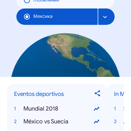
Глобальный
Мексика
Eventos deportivos
In Me
Mundial 2018
St
México vs Suecia
Avi