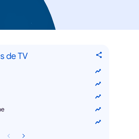
s de TV
he