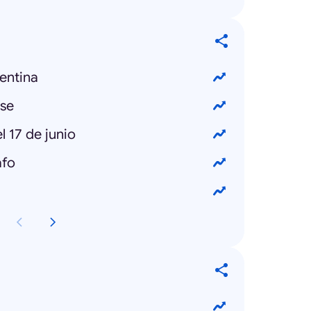
entina
pse
 17 de junio
afo