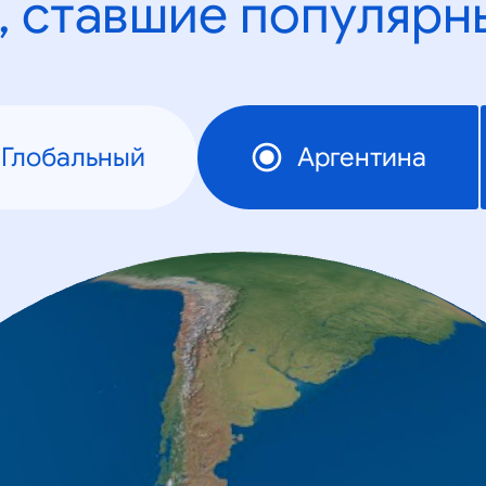
, ставшие популярн
Глобальный
Аргентина