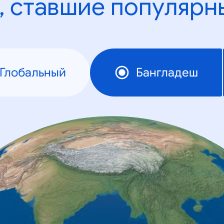
, ставшие популярн
Глобальный
Бангладеш