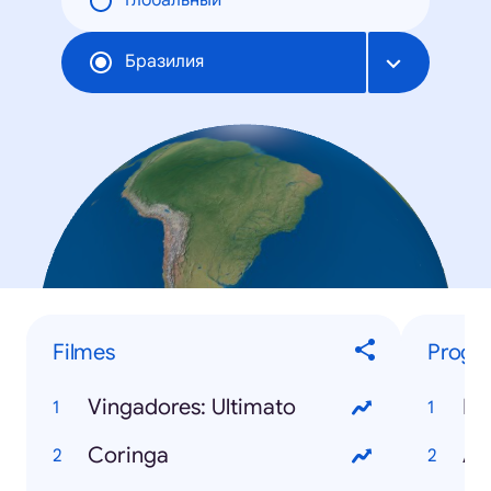
Глобальный
Бразилия
Filmes
Progr
Vingadores: Ultimato
BB
Coringa
A 