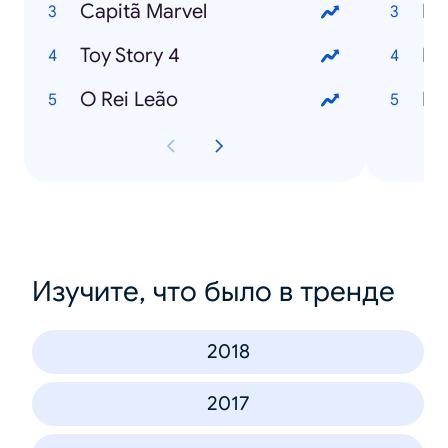
Capitã Marvel
Es
Toy Story 4
Bo
O Rei Leão
Po
Изучите, что было в тренде
2018
2017