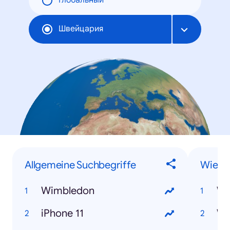
Глобальный
Швейцария
Allgemeine Suchbegriffe
Wie-F
Wimbledon
iPhone 11