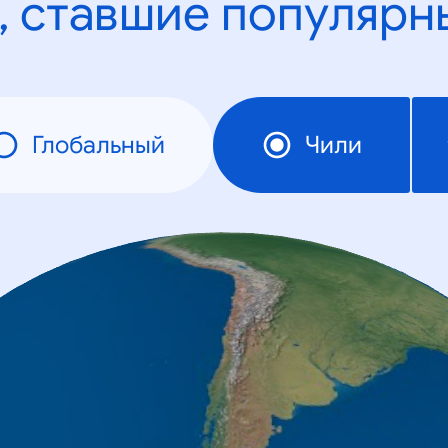
, ставшие популярн
Глобальный
Чили