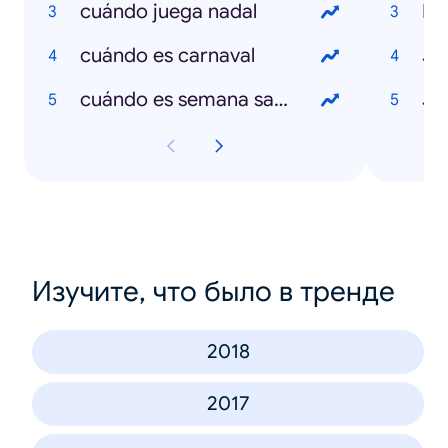
cuándo juega nadal
Eu
cuándo es carnaval
Ju
cuándo es semana santa
Jo
Изучите, что было в тренде
2018
2017