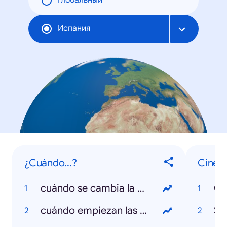
Глобальный
Испания
¿Cuándo...?
Cine, t
cuándo se cambia la hora
Gr
cuándo empiezan las rebajas
Su