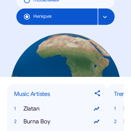
Глобальный
Нигерия
Music Artistes
Trendi
Zlatan
Burna Boy
Ho