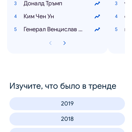
Доналд Тръмп
wo
Ким Чен Ун
Генерал Венцислав Мутафчийски
Изучите, что было в тренде
2019
2018