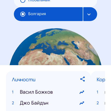
Глобальный
Болгария
Личности
Корон
Васил Божков
ко
Джо Байдън
ко