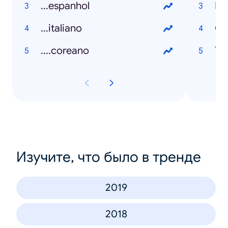
...espanhol
Fa
...italiano
Ge
....coreano
Th
Изучите, что было в тренде
2019
2018