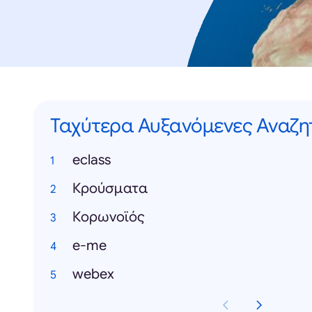
Ταχύτερα Αυξανόμενες Αναζη
eclass
Κρούσματα
Κορωνοϊός
e-me
webex