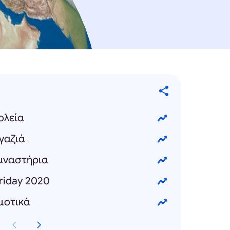
ολεία
γαζιά
υμναστήρια
Friday 2020
μοτικά