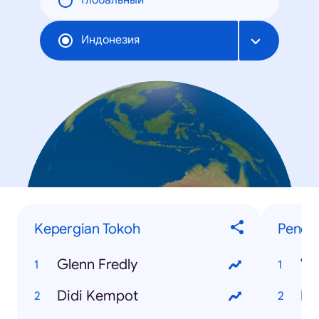
Глобальный
Индонезия
Kepergian Tokoh
Penelu
Glenn Fredly
Vi
Didi Kempot
PS