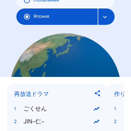
Глобальный
Япония
再放送ドラマ
作り
ごくせん
マ
JIN−仁−
マ