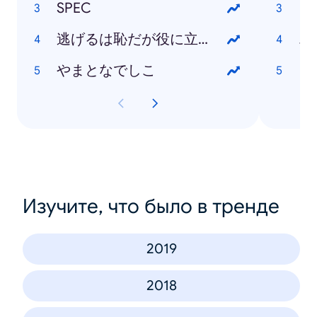
SPEC
逃げるは恥だが役に立つ
エ
やまとなでしこ
日
Изучите, что было в тренде
2019
2018