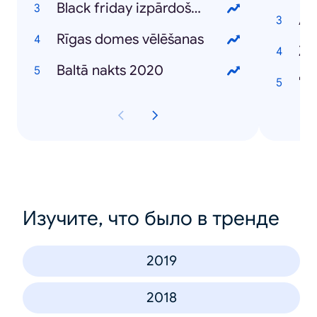
Black friday izpārdošana
AS
Rīgas domes vēlēšanas
Z
Baltā nakts 2020
"S
Изучите, что было в тренде
2019
2018