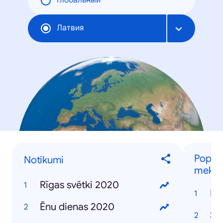
Глобальный
Латвия
Populā
Notikumi
meklē
Rīgas svētki 2020
Ko
Ēnu dienas 2020