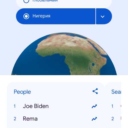
Глобальный
Нигерия
People
Searc
Joe Biden
Co
Rema
US