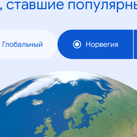
, ставшие популярн
Глобальный
Норвегия