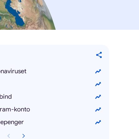
naviruset
bind
agram-konto
riepenger