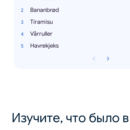
Bananbrød
Tiramisu
Vårruller
Havrekjeks
Изучите, что было 